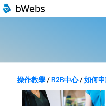
操作教學
/
B2B中心
/
如何申